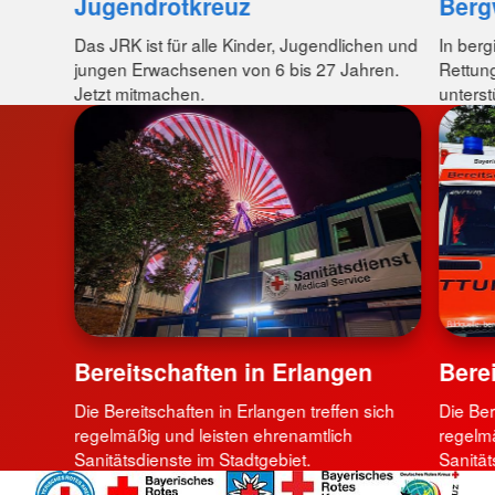
Jugendrotkreuz
Berg
Das JRK ist für alle Kinder, Jugendlichen und
In berg
jungen Erwachsenen von 6 bis 27 Jahren.
Rettung
Jetzt mitmachen.
unterst
Bereitschaften in Erlangen
Bere
Die Bereitschaften in Erlangen treffen sich
Die Ber
regelmäßig und leisten ehrenamtlich
regelmä
Sanitätsdienste im Stadtgebiet.
Sanität