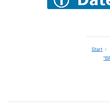
Start
"B