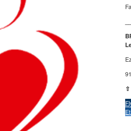
Fa
_
B
L
Ez
9
F
Et