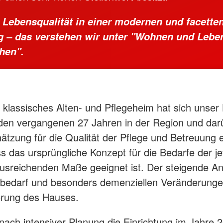
 Lebensqualität in einer modernen und facette
– das verstehen wir unter "Wohnen und Leben
hen".
s klassisches Alten- und Pflegeheim hat sich unser
 den vergangenen 27 Jahren in der Region und dar
tzung für die Qualität der Pflege und Betreuung 
s das ursprüngliche Konzept für die Bedarfe der je
usreichenden Maße geeignet ist. Der steigende An
bedarf und besonders demenziellen Veränderunge
erung des Hauses.
ach intensiver Planung die Einrichtung im Jahre 