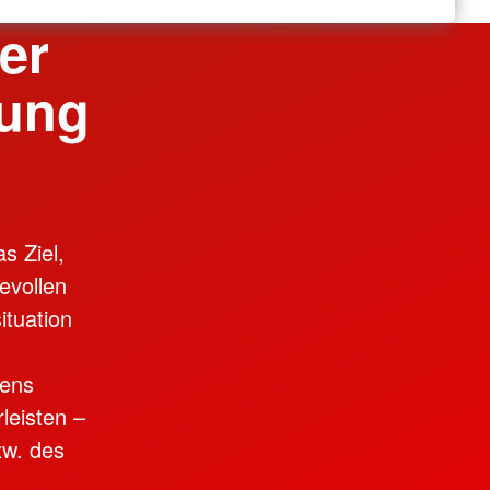
er
tung
s Ziel,
evollen
ituation
sens
leisten –
zw. des