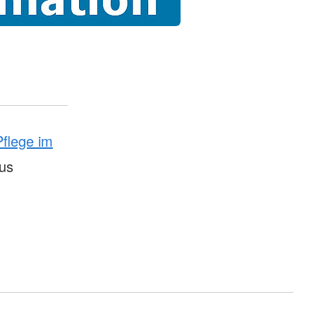
Pflege im
us