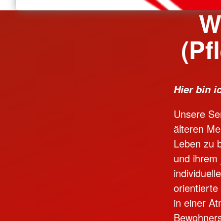
W
(Pf
Hier bin i
Unsere Sen
älteren M
Leben zu b
und ihrem 
individuel
orientiert
in einer A
Bewohners 