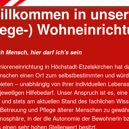
illkommen in unser
lege-) Wohneinrich
ch Mensch, hier darf ich's sein
ioreneinrichtung in Höchstadt-Etzelskirchen hat da
enschen einen Ort zum selbstbestimmten und würd
ieten – unabhängig von ihrer individuellen Lebenss
jeweiligen Hilfebedarf. Unser Anspruch ist es, eine
le und stets am aktuellen Stand des fachlichen Wis
e Betreuung und Pflege älterer Menschen zu gewähr
tmosphäre, in der die Autonomie der Bewohnerin b
einen sehr hohen Stellenwert besitzt.