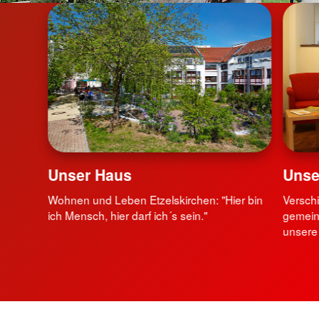
Unser Haus
Unse
Wohnen und Leben Etzelskirchen: "Hier bin
Versch
ich Mensch, hier darf ich´s sein."
gemeins
unsere