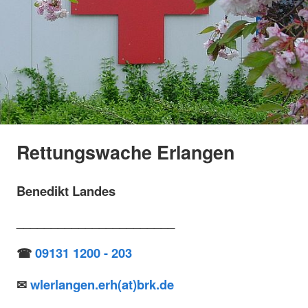
Rettungswache Erlangen
Benedikt Landes
_______________________
☎
09131 1200 - 203
✉
wlerlangen.erh(at)brk.de