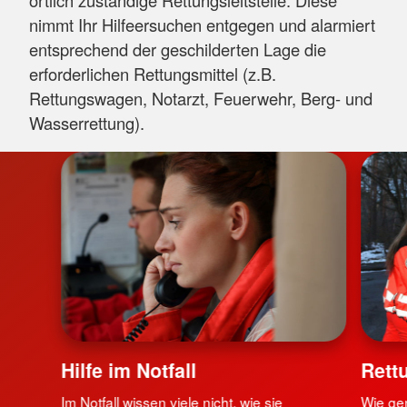
nimmt Ihr Hilfeersuchen entgegen und alarmiert
entsprechend der geschilderten Lage die
erforderlichen Rettungsmittel (z.B.
Rettungswagen, Notarzt, Feuerwehr, Berg- und
Wasserrettung).
Hilfe im Notfall
Rett
Im Notfall wissen viele nicht, wie sie
Wie gen