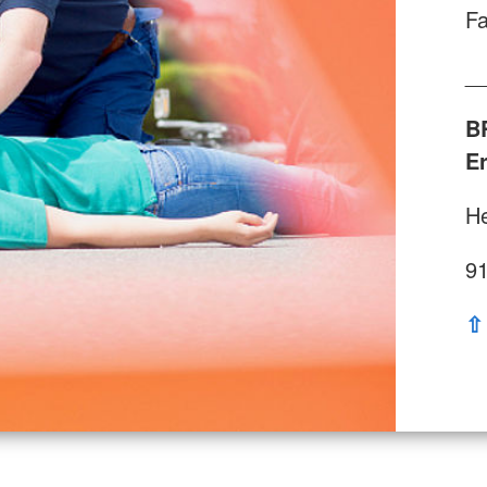
Fa
_
B
E
He
91
⇧