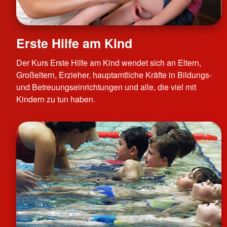
Erste Hilfe am Kind
Der Kurs Erste Hilfe am Kind wendet sich an Eltern,
Großeltern, Erzieher, hauptamtliche Kräfte in Bildungs-
und Betreuungseinrichtungen und alle, die viel mit
Kindern zu tun haben.