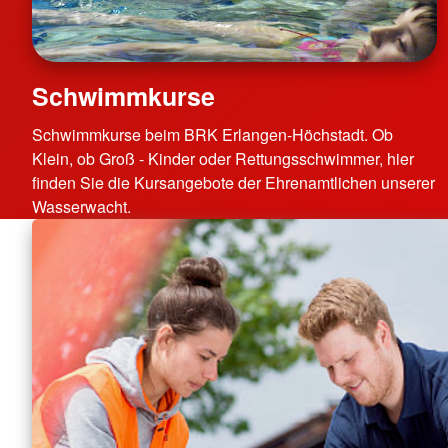
Schwimmkurse
Schwimmkurse beim BRK Erlangen-Höchstadt. Ob
Klein, ob Groß - Kinder oder Rettungsschwimmer, hier
finden Sie die Kursangebote der Ehrenamtlichen unserer
Wasserwacht.