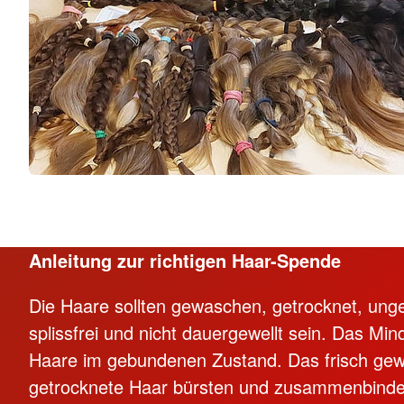
Anleitung zur richtigen Haar-Spende
Die Haare sollten gewaschen, getrocknet, unge
splissfrei und nicht dauergewellt sein. Das Min
Haare im gebundenen Zustand. Das frisch ge
getrocknete Haar bürsten und zusammenbinde