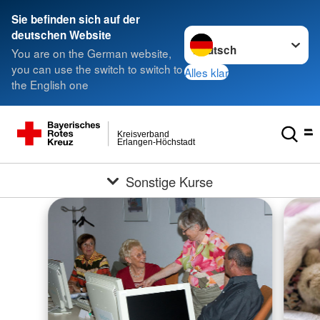
Sie befinden sich auf der
Sprache wechseln zu
deutschen Website
You are on the German website,
you can use the switch to switch to
Alles klar
the English one
Kreisverband
Erlangen-Höchstadt
Sonstige Kurse