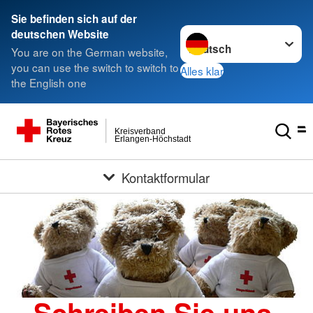
Sie befinden sich auf der
Sprache wechseln zu
deutschen Website
You are on the German website,
you can use the switch to switch to
Alles klar
the English one
Kreisverband
Erlangen-Höchstadt
Kontaktformular
Schreiben Sie uns,