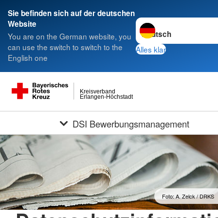
Sie befinden sich auf der deutschen
Sprache wechseln zu
Website
You are on the German website, you
can use the switch to switch to the
Alles klar
English one
Kreisverband
Erlangen-Höchstadt
DSI Bewerbungsmanagement
Foto: A. Zelck / DRKS