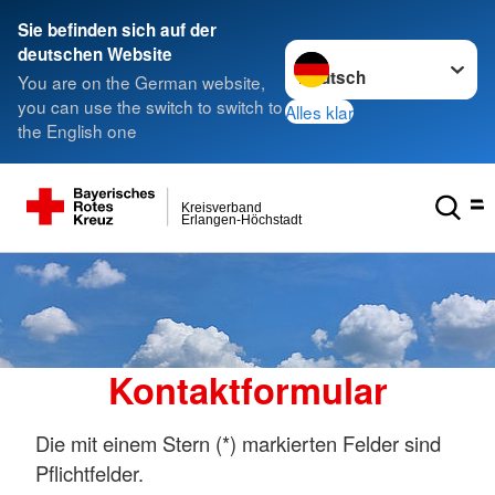
Sie befinden sich auf der
Sprache wechseln zu
deutschen Website
You are on the German website,
you can use the switch to switch to
Alles klar
the English one
Kreisverband
Erlangen-Höchstadt
Kontaktformular
Die mit einem Stern (*) markierten Felder sind
Pflichtfelder.